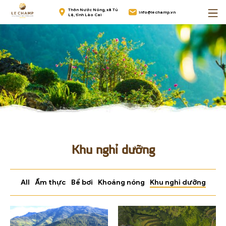
Skip
Trang
Thôn Nước Nóng, xã Tú
info@lechamp.vn
to
Lệ, tỉnh Lào Cai
chủ
content
Khu nghỉ dưỡng
All
Ẩm thực
Bể bơi
Khoáng nóng
Khu nghỉ dưỡng